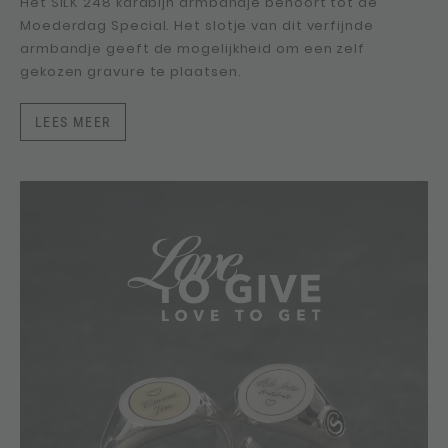
Wat deze zilveren hangers zo bijzonder maakt, is dat
ze niet alleen modieuze accessoires zijn, maar ook
sieraden waarmee jouw moeder een kostbare
herinnering dicht bij haar draagt.
LEES MEER