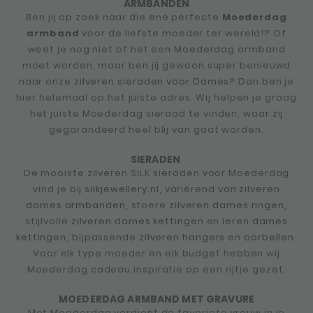
ARMBANDEN
Ben jij op zoek naar die ene perfecte
Moederdag
armband
voor de liefste moeder ter wereld!? Of
weet je nog niet of het een Moederdag armband
moet worden, maar ben jij gewoon super benieuwd
naar onze
zilveren sieraden voor Dames
? Dan ben je
hier helemaal op het juiste adres. Wij helpen je graag
het juiste Moederdag sieraad te vinden, waar zij
gegarandeerd heel blij van gaat worden.
SIERADEN
De mooiste zilveren SILK sieraden voor Moederdag
vind je bij
silkjewellery.nl
, variërend van
zilveren
dames armbanden
, stoere
zilveren dames ringen
,
stijlvolle
zilveren dames kettingen
en
leren dames
kettingen
, bijpassende
zilveren hangers
en
oorbellen
.
Voor elk type moeder en elk budget hebben wij
Moederdag cadeau inspiratie op een rijtje gezet.
MOEDERDAG ARMBAND MET GRAVURE
Met Moederdag verdient de favoriete vrouw in je