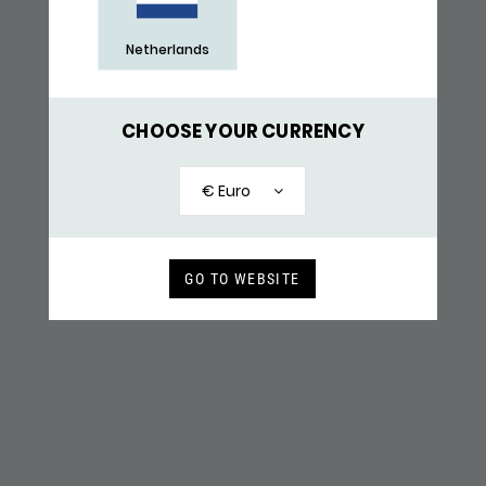
Netherlands
CHOOSE YOUR CURRENCY
€ Euro
782EM1 ARMBAND ZILVER & PARACORD
69,-
GO TO WEBSITE
RECENT BEKEKEN