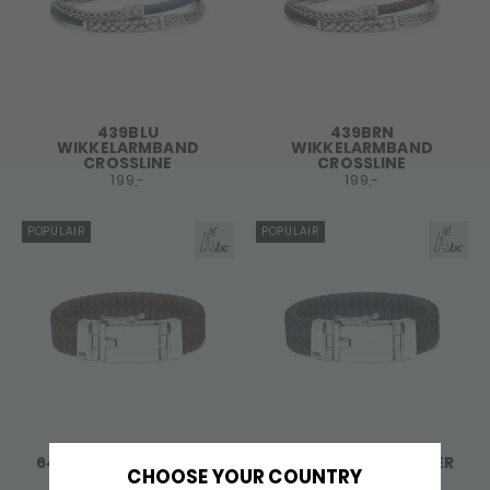
439BLU
439BRN
WIKKELARMBAND
WIKKELARMBAND
CROSSLINE
CROSSLINE
199,-
199,-
POPULAIR
POPULAIR
641BBR ARMBAND LEER
641BBU ARMBAND LEER
CHOOSE YOUR COUNTRY
ZILVER ALPHA
ZILVER ALPHA