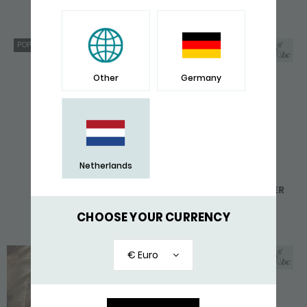
199,-
199,-
POPULAIR
Other
Germany
Netherlands
641BLK ARMBAND
641BRN ARMBAND LEER
ZWART ALPHA
ZILVER ALPHA
199,-
199,-
CHOOSE YOUR CURRENCY
BIJNA UITVERKOCHT
€ Euro