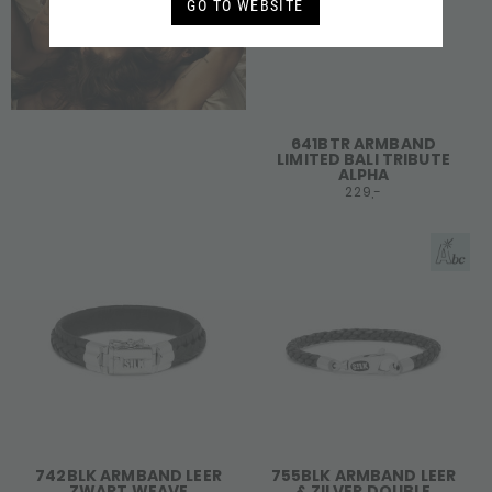
GO TO WEBSITE
641BTR ARMBAND
LIMITED BALI TRIBUTE
ALPHA
229,-
742BLK ARMBAND LEER
755BLK ARMBAND LEER
ZWART WEAVE
& ZILVER DOUBLE