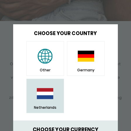
CHOOSE YOUR COUNTRY
ADD A TOUCH OF COLOUR!
PARACORD ARMBANDEN
VOOR HEM & HAAR
Onze duurzame armbanden zijn verfijnd afgewerkt
Other
Germany
met sterling zilveren slot en beschikbaar in
verschillende maten en kleuren! Je combineert ze
makkelijk met andere sieraden of horloge en
passen bij elke outfit. Kies met of zonder extra
zilveren tube waarop je jouw persoonlijke gravering
kunt laten zetten.
Netherlands
SHOP NU
CHOOSE YOUR CURRENCY