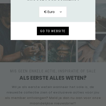
€ Euro
GO TO WEBSITE
MIS GEEN ENKELE ACTIE, INSPIRATIE OF SALE
ALS EERSTE ALLES WETEN?
Wil je als eerste weten wanneer het sale is, de
nieuwste collectie zien of exclusieve acties voor jou
als member ontvangen? Meld je dan nu aan voor onze
maandelijkse nieuwsbrief!