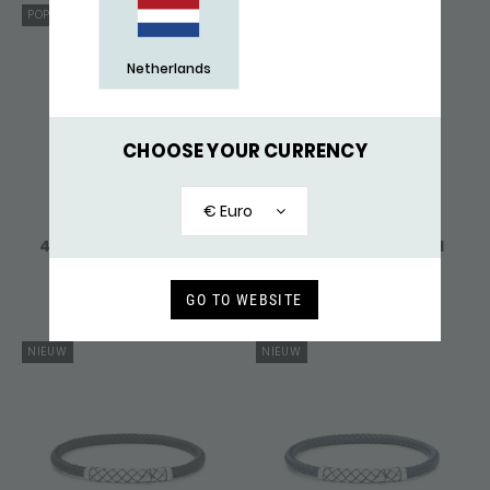
POPULAIR
Netherlands
CHOOSE YOUR CURRENCY
€ Euro
422 ARMBAND ROOTS
424 ARMBAND ARCH
299,-
489,-
GO TO WEBSITE
NIEUW
NIEUW