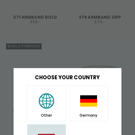
371 ARMBAND BOLD
379 ARMBAND ZIPP
459,-
579,-
BIJNA UITVERKOCHT
CHOOSE YOUR COUNTRY
394 ARMBAND BOLD
420 ARMBAND
CHEVRON
399,-
Other
Germany
379,-