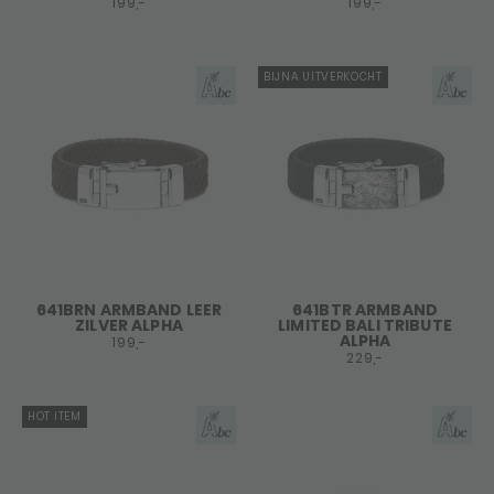
199,-
199,-
BIJNA UITVERKOCHT
641BRN ARMBAND LEER
641BTR ARMBAND
ZILVER ALPHA
LIMITED BALI TRIBUTE
ALPHA
199,-
229,-
HOT ITEM