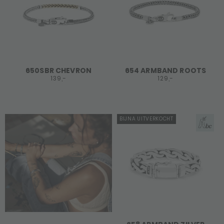
650SBR CHEVRON
654 ARMBAND ROOTS
139,-
129,-
BIJNA UITVERKOCHT