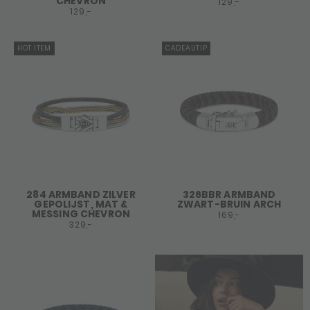
CHEVRON
129,-
129,-
HOT ITEM
CADEAUTIP
284 ARMBAND ZILVER
326BBR ARMBAND
GEPOLIJST, MAT &
ZWART-BRUIN ARCH
MESSING CHEVRON
169,-
329,-