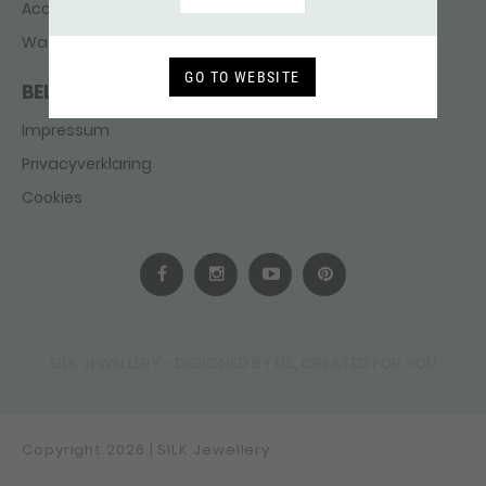
Account aanmaken
Wachtwoord vergeten
GO TO WEBSITE
BELEID
Impressum
Privacyverklaring
Cookies
SILK JEWELLERY - DESIGNED BY US, CREATED FOR YOU
Copyright 2026 | SILK Jewellery