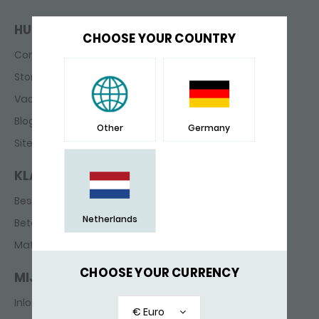
HULP & CONTACT
CHOOSE YOUR COUNTRY
Contact
Storefinder
Vacatures
Blog
Other
Germany
Sitemap
KLANTENSERVICE
Bestellen & Bezorgen
Netherlands
Betaling
Maten
CHOOSE YOUR CURRENCY
MIJN ACCOUNT
Inloggen
€ Euro