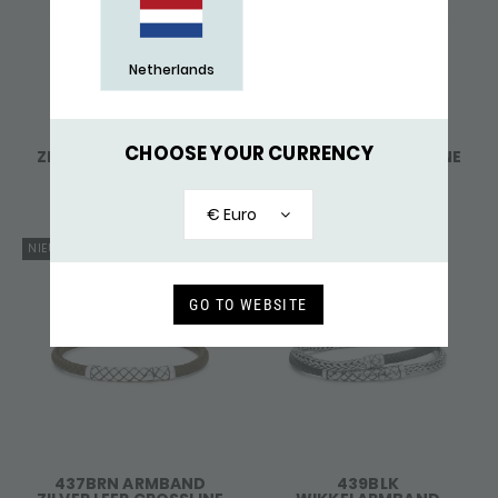
Netherlands
437BLK ARMBAND
437BLU ARMBAND
CHOOSE YOUR CURRENCY
ZILVER LEER CROSSLINE
ZILVER LEER CROSSLINE
139,-
139,-
€ Euro
NIEUW
NIEUW
GO TO WEBSITE
437BRN ARMBAND
439BLK