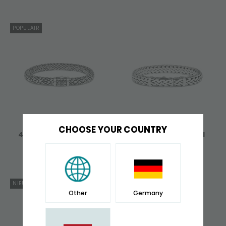
POPULAIR
CHOOSE YOUR COUNTRY
422 ARMBAND ROOTS
424 ARMBAND ARCH
299,-
489,-
NIEUW
NIEUW
Other
Germany