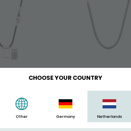
CHOOSE YOUR COUNTRY
NG ZWART CHEVRON
637 KETTING ROOTS
149,-
389,-
POPULAIR
Other
Germany
Netherlands