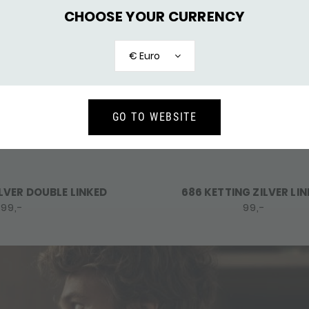
CHOOSE YOUR CURRENCY
€ Euro
GO TO WEBSITE
ILVER DOUBLE LINKED
686 KETTING ZILVER LI
99,-
99,-