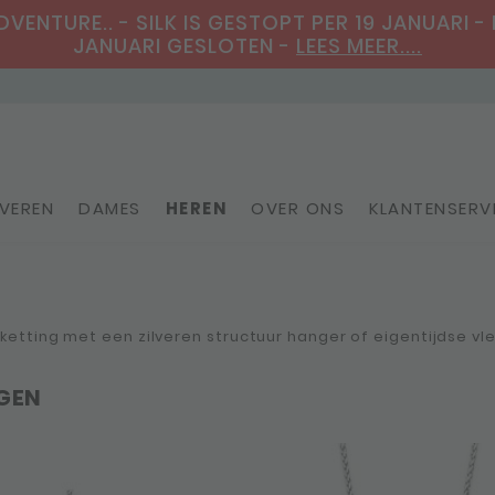
ENTURE.. - SILK IS GESTOPT PER 19 JANUARI - 
JANUARI GESLOTEN -
LEES MEER....
VEREN
DAMES
HEREN
OVER ONS
KLANTENSERV
Personaliseerbare sieraden
 ketting met een zilveren structuur hanger of eigentijdse v
GEN