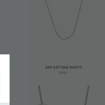
653 KETTING ROOTS
289,-