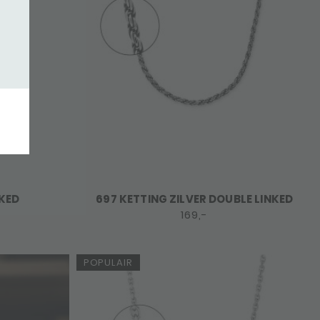
NKED
697 KETTING ZILVER DOUBLE LINKED
169,-
POPULAIR