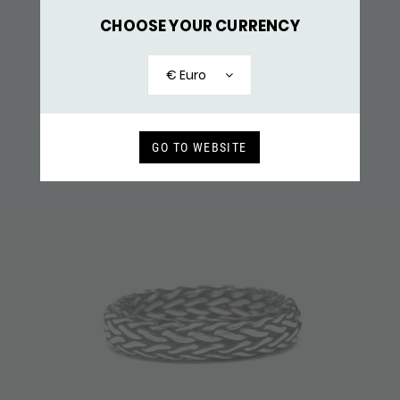
154 RING
99,-
CHOOSE YOUR CURRENCY
RECENT BEKEKEN
€ Euro
GO TO WEBSITE