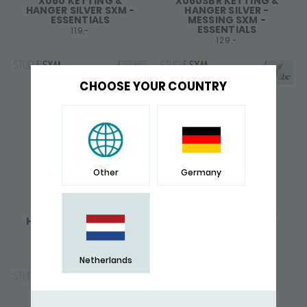
X060 KETTING &
X060SBR KETTING &
HANGER SILVER SXM -
HANGER SILVER -
ESSENTIALS
MESSING SXM -
ESSENTIALS
119,-
129,-
CHOOSE YOUR COUNTRY
Other
Germany
X061 KETTING &
X061SBR KETTING &
HANGER ZILVER SXM -
HANGER ZILVER -
ESSENTIALS
MESSING SXM -
ESSENTIALS
129,-
129,-
Netherlands