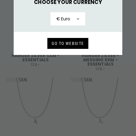
CHOOSE YOUR CURRENCY
€ Euro
GO TO WEBSITE
X062 KETTING &
X062SBR KETTING &
HANGER ZILVER SXM -
HANGER ZILVER -
ESSENTIALS
MESSING SXM -
ESSENTIALS
129,-
129,-