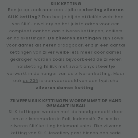
SILK KETTING
Ben je op zoek naar een tijdloze
sterling zilveren
SILK ketting
? Dan ben je bij de officiële webshop
van SILK Jewellery op het juiste adres voor een
compleet aanbod aan zilveren kettingen, colliers
en halskettingen.
De zilveren kettingen
zijn zowel
voor
dames
als
heren
draagbaar, er zijn een aantal
kettingen van zilver welke iets meer door dames
gedragen worden zoals bijvoorbeeld de zilveren
halsketting
181BLK met zwart onyx steentje
verwerkt in de hanger van de zilveren ketting. Maar
ook
de 206
is een voorbeeld van een typische
zilveren dames ketting
.
ZILVEREN SILK KETTINGEN WORDEN MET DE HAND
GEMAAKT IN BALI
SILK kettingen worden met de handgemaakt door
onze zilversmeden in Bali, Indonesië. Zo is elke
zilveren SILK ketting helemaal uniek. Elke zilveren
ketting van SILK Jewellery past binnen een serie