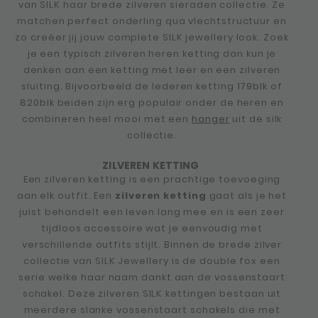
van SILK haar brede zilveren sieraden collectie. Ze
matchen perfect onderling qua vlechtstructuur en
zo creëer jij jouw complete SILK jewellery look. Zoek
je een typisch zilveren heren ketting dan kun je
denken aan een ketting met leer en een zilveren
sluiting. Bijvoorbeeld de lederen ketting
179blk
of
820blk
beiden zijn erg populair onder de heren en
combineren heel mooi met een
hanger
uit de silk
collectie.
ZILVEREN KETTING
Een zilveren ketting is een prachtige toevoeging
aan elk outfit. Een
zilveren ketting
gaat als je het
juist behandelt een leven lang mee en is een zeer
tijdloos accessoire wat je eenvoudig met
verschillende outfits stijlt. Binnen de brede zilver
collectie van SILK Jewellery is de double fox een
serie welke haar naam dankt aan de vossenstaart
schakel. Deze zilveren SILK kettingen bestaan uit
meerdere slanke vossenstaart schakels die met