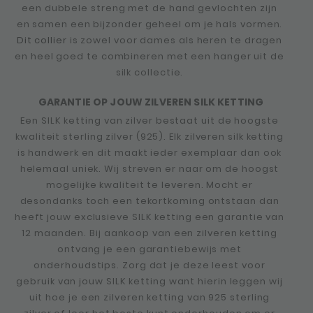
een dubbele streng met de hand gevlochten zijn
en samen een bijzonder geheel om je hals vormen.
Dit collier
is zowel voor dames als heren te dragen
en heel goed te combineren met een hanger uit de
silk collectie.
GARANTIE OP JOUW ZILVEREN SILK KETTING
Een SILK ketting van zilver bestaat uit de hoogste
kwaliteit sterling zilver (925). Elk zilveren silk ketting
is handwerk en dit maakt ieder exemplaar dan ook
helemaal uniek. Wij streven er naar om de hoogst
mogelijke kwaliteit te leveren. Mocht er
desondanks toch een tekortkoming ontstaan dan
heeft jouw exclusieve SILK ketting een garantie van
12 maanden. Bij aankoop van een zilveren ketting
ontvang je een garantiebewijs met
onderhoudstips. Zorg dat je deze leest voor
gebruik van jouw SILK ketting want hierin leggen wij
uit hoe je een zilveren ketting van 925 sterling