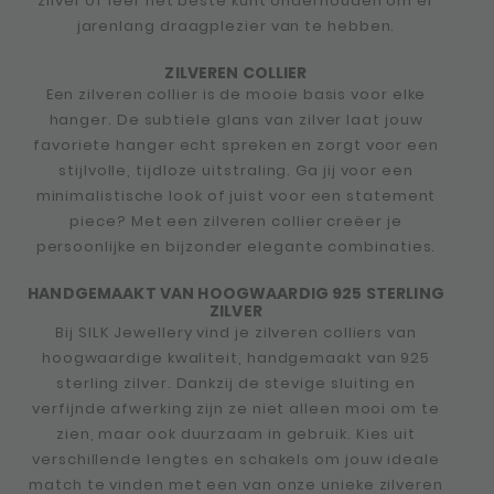
zilver of leer het beste kunt onderhouden om er
jarenlang draagplezier van te hebben.
ZILVEREN COLLIER
Een zilveren collier is de mooie basis voor elke
hanger. De subtiele glans van zilver laat jouw
favoriete hanger echt spreken en zorgt voor een
stijlvolle, tijdloze uitstraling. Ga jij voor een
minimalistische look of juist voor een statement
piece? Met een zilveren collier creëer je
persoonlijke en bijzonder elegante combinaties.
HANDGEMAAKT VAN HOOGWAARDIG 925 STERLING
ZILVER
Bij SILK Jewellery vind je zilveren colliers van
hoogwaardige kwaliteit, handgemaakt van 925
sterling zilver. Dankzij de stevige sluiting en
verfijnde afwerking zijn ze niet alleen mooi om te
zien, maar ook duurzaam in gebruik. Kies uit
verschillende lengtes en schakels om jouw ideale
match te vinden met een van onze unieke zilveren