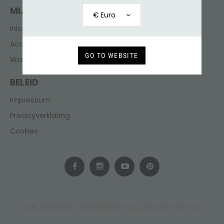
MIJN ACCOUNT
€ Euro
Inloggen
Account aanmaken
GO TO WEBSITE
Wachtwoord vergeten
BELEID
Impressum
Privacyverklaring
Cookies
SILK JEWELLERY - DESIGNED BY US, CREATED FOR YOU