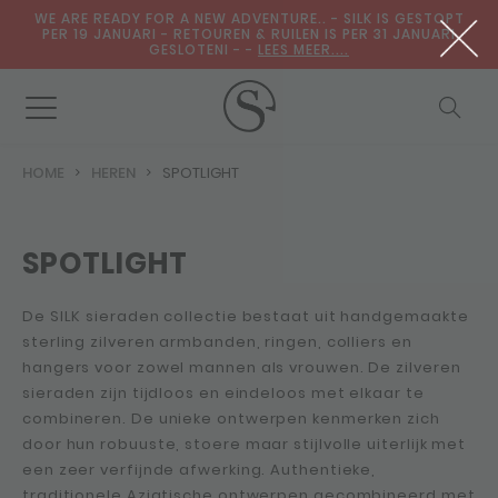
WE ARE READY FOR A NEW ADVENTURE.. - SILK IS GESTOPT
PER 19 JANUARI - RETOUREN & RUILEN IS PER 31 JANUARI
GESLOTENI - -
LEES MEER....
HOME
HEREN
SPOTLIGHT
SPOTLIGHT
De SILK sieraden collectie bestaat uit handgemaakte
sterling zilveren armbanden, ringen, colliers en
hangers voor zowel mannen als vrouwen. De zilveren
sieraden zijn tijdloos en eindeloos met elkaar te
combineren. De unieke ontwerpen kenmerken zich
door hun robuuste, stoere maar stijlvolle uiterlijk met
een zeer verfijnde afwerking. Authentieke,
traditionele Aziatische ontwerpen gecombineerd met