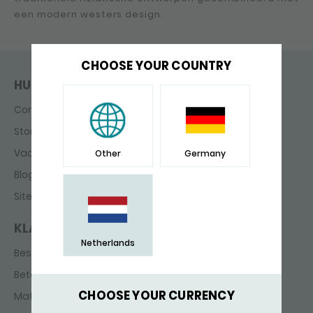
een modern westers design.
CHOOSE YOUR COUNTRY
HULP & CONTACT
Contact
Storefinder
Vacatures
Other
Germany
Blog
Sitemap
KLANTENSERVICE
Netherlands
Bestellen & Bezorgen
Betaling
CHOOSE YOUR CURRENCY
Maten