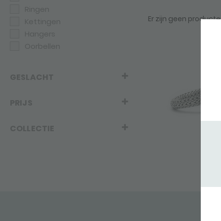
Ringen
Er zijn geen product
Kettingen
Hangers
Oorbellen
GESLACHT
PRIJS
COLLECTIE