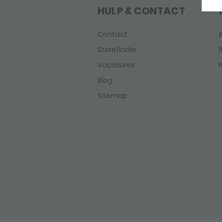
HULP & CONTACT
Contact
Storefinder
Vacatures
Blog
Sitemap