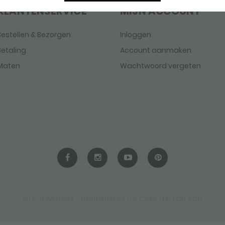
KLANTENSERVICE
MIJN ACCOUNT
Bestellen & Bezorgen
Inloggen
Betaling
Account aanmaken
Maten
Wachtwoord vergeten
SILK JEWELLERY - DESIGNED BY US, CREATED FOR YOU