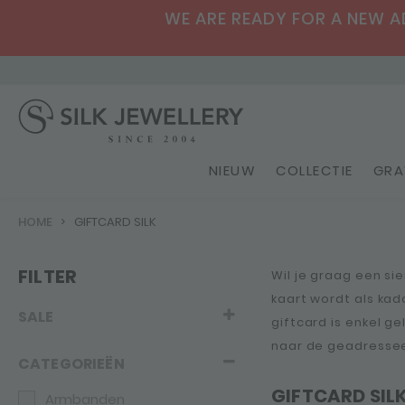
WE ARE READY FOR A NEW ADV
NIEUW
COLLECTIE
GRA
HOME
GIFTCARD SILK
FILTER
Wil je graag een si
kaart wordt als kad
SALE
giftcard is enkel g
naar de geadresse
CATEGORIEËN
GIFTCARD SIL
Armbanden