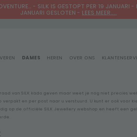
ENTURE.. - SILK IS GESTOPT PER 19 JANUARI - 
JANUARI GESLOTEN -
LEES MEER....
VEREN
DAMES
HEREN
OVER ONS
KLANTENSERV
Personaliseerbare sieraden
eraad van SILK kado geven maar weet je nog niet precies wel
o verpakt en per post naar u verstuurd. U kunt er ook voor 
eldig op de officiële SILK Jewellery webshop en heeft een g
erde.
K