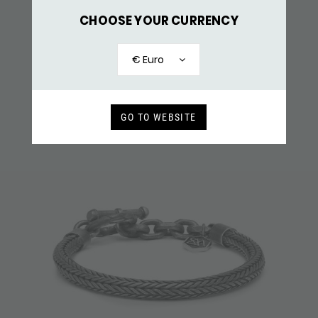
X020RAW ARMBAND ZILVER
269,-
CHOOSE YOUR CURRENCY
RECENT BEKEKEN
€ Euro
GO TO WEBSITE