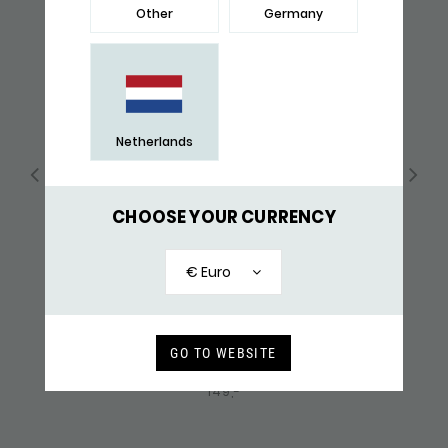
Other
Germany
Netherlands
CHOOSE YOUR CURRENCY
€ Euro
GO TO WEBSITE
183BLK KETTING ZWART
149,-