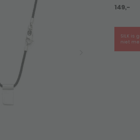
149,-
SILK is 
niet me