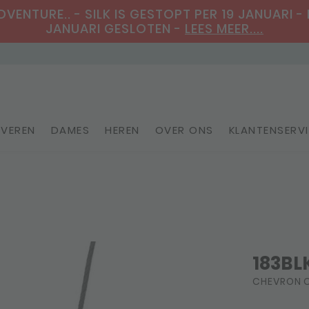
ENTURE.. - SILK IS GESTOPT PER 19 JANUARI - 
JANUARI GESLOTEN -
LEES MEER....
VEREN
DAMES
HEREN
OVER ONS
KLANTENSERV
Personaliseerbare sieraden
183BL
CHEVRON C