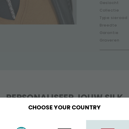
Geslacht
Collectie
Type sieraad
Breedte
Garantie
Graveren
PERSONALISEER JOUW SILK
CHOOSE YOUR COUNTRY