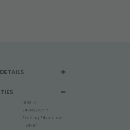
DETAILS
TIES
183BLK
Zilver/Zwart
Sterling Zilver/Leer
- Zilver