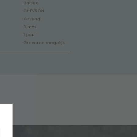
Unisex
CHEVRON
Ketting
3 mm
1 jaar
Graveren mogelijk