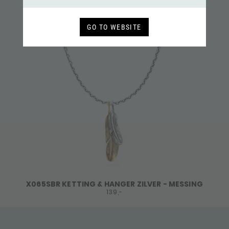
GO TO WEBSITE
X065SBR KETTING & HANGER ZILVER - MESSING
139,-