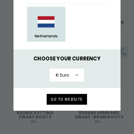
682 HANGER ZILVER
763 OORBELLEN ZILVER
ROOTS
ROOTS
69,-
119,-
Netherlands
CHOOSE YOUR CURRENCY
€ Euro
GO TO WEBSITE
820BLK KETTING
830BBR ARMBAND
ZWART ROOTS
ZWART-BRUIN ROOTS
99,-
89,-