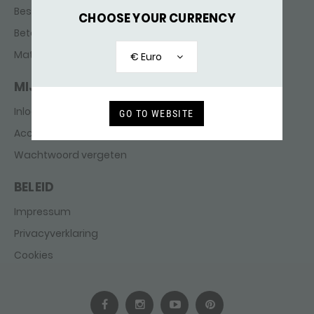
Bestellen & Bezorgen
CHOOSE YOUR CURRENCY
Betaling
Maten
€ Euro
MIJN ACCOUNT
Inloggen
GO TO WEBSITE
Account aanmaken
Wachtwoord vergeten
BELEID
Impressum
Privacyverklaring
Cookies