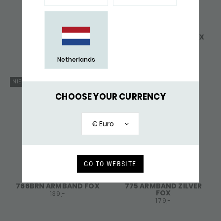
765BLK ARMBAND
766BLK ARMBAND FOX
ZILVER LEER FOX
139,-
199,-
Netherlands
NIEUW
CHOOSE YOUR CURRENCY
€ Euro
GO TO WEBSITE
766BRN ARMBAND FOX
775 ARMBAND ZILVER
FOX
139,-
179,-