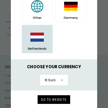
129,-
De nieuwste S!LK serie, kenmerkt zich door een
Other
Germany
krachtige geschakelde structuur, welke een mooie
eenvoud met zich mee brengt. De Dua collectie
bestaat op dit moment nog uit twee armbanden
en zal in het najaar van 2019 uitgebreid gaan
worden.
Netherlands
CHOOSE YOUR CURRENCY
HULP & CONTACT
Contact
€ Euro
Storefinder
Vacatures
Blog
GO TO WEBSITE
Sitemap