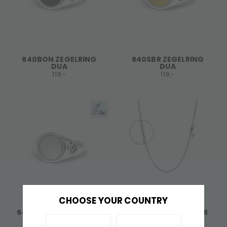
640BON ZEGELRING
640SBR ZEGELRING
DUA
DUA
119,-
119,-
CHOOSE YOUR COUNTRY
640SIL ZEGELRING DUA
X037 KETTING ZILVER
DUA
119,-