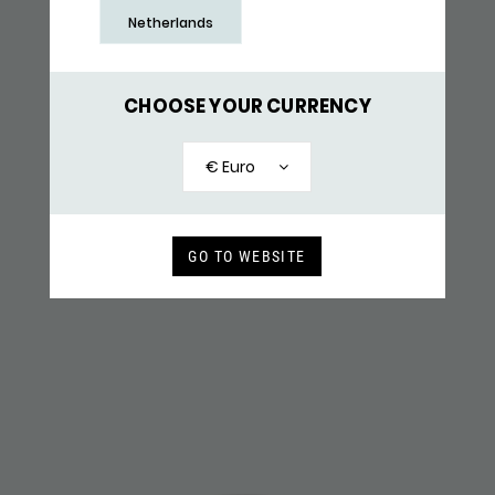
Netherlands
CHOOSE YOUR CURRENCY
E444SBR ARMBAND
€ Euro
199,-
RECENT BEKEKEN
GO TO WEBSITE