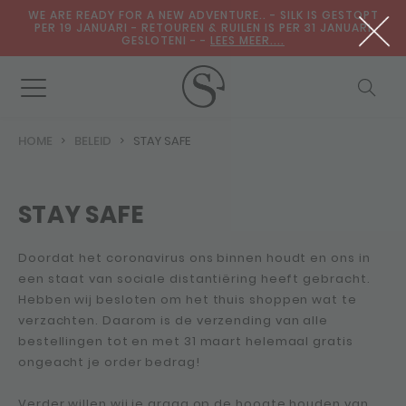
WE ARE READY FOR A NEW ADVENTURE.. - SILK IS GESTOPT
PER 19 JANUARI - RETOUREN & RUILEN IS PER 31 JANUARI
GESLOTENI - -
LEES MEER....
HOME
BELEID
STAY SAFE
STAY SAFE
Doordat het coronavirus ons binnen houdt en ons in
een staat van sociale distantiëring heeft gebracht.
Hebben wij besloten om het thuis shoppen wat te
verzachten. Daarom is de verzending van alle
bestellingen tot en met 31 maart helemaal gratis
ongeacht je order bedrag!
Verder willen wij je graag op de hoogte houden van