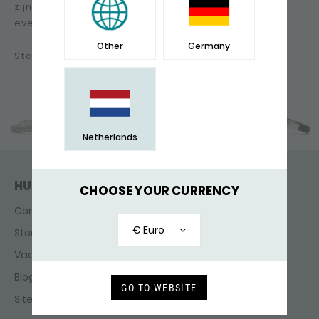
zijn. En uiteraard houden wij je op de hoogte van
eventuele veranderingen.
Other
Germany
Stay Safe & Stay Inside
Netherlands
HULP & CONTACT
CHOOSE YOUR CURRENCY
Contact
€ Euro
Storefinder
Vacatures
Blog
GO TO WEBSITE
Sitemap