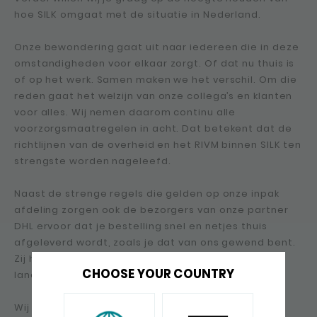
hoe SILK omgaat met de situatie in Nederland.
Onze bewondering gaat uit naar iedereen die in deze
omstandigheden voor elkaar zorgt. Of dat nu thuis is
of op het werk. Samen maken we het verschil. Om die
reden gaat het welzijn van onze collega’s en klanten
voor alles. Wij nemen daarom continu alle
voorzorgsmaatregelen in acht. Dat betekent dat de
richtlijnen van de overheid en het RIVM binnen SILK ten
strengste worden nageleefd.
Naast de strenge regels die gelden op onze inpak
afdeling zorgen ook de bezorgers van onze partner
DHL ervoor dat je bestelling snel en netjes thuis
afgeleverd wordt, zoals je dat van ons gewend bent.
Zij hanteren aangescherpte procedures welke
CHOOSE YOUR COUNTRY
landelijk zijn doorgevoerd.
Wij hopen je hiermee zoveel mogelijk tot dienst te