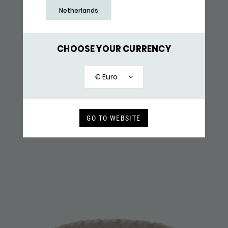
Netherlands
CHOOSE YOUR CURRENCY
761BLK ARMBAND
€ Euro
149,-
RECENT BEKEKEN
GO TO WEBSITE