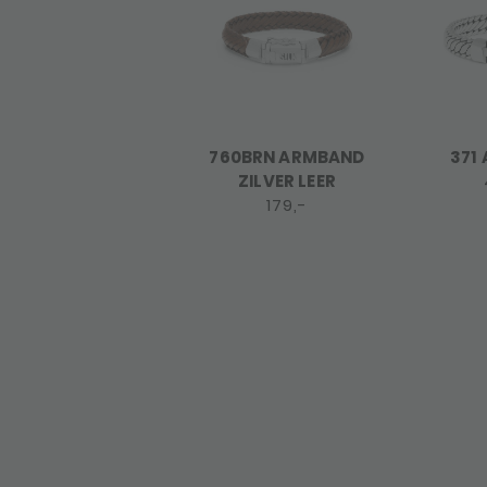
760BRN ARMBAND
371
ZILVER LEER
179,-