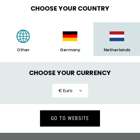
Geslacht
CHOOSE YOUR COUNTRY
Collectie
Type sieraad
Breedte
Sluiting
Garantie
Other
Germany
Netherlands
CHOOSE YOUR CURRENCY
€ Euro
VAAK SAMEN GEKOCHT
GO TO WEBSITE