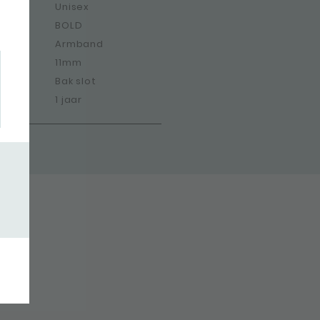
Unisex
BOLD
Armband
11mm
Bak slot
1 jaar