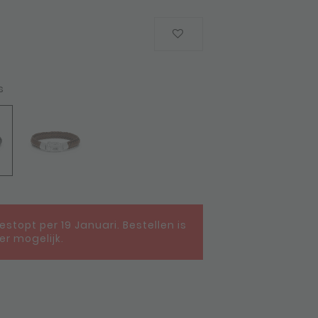
s
gestopt per 19 Januari. Bestellen is
er mogelijk.