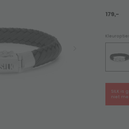
179,-
Kleuroptie
SILK is 
niet me