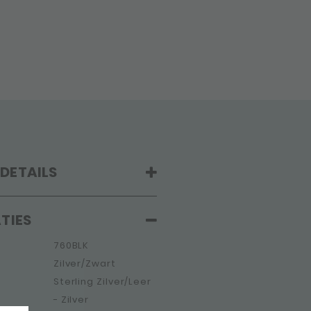
DETAILS
TIES
760BLK
Zilver/Zwart
Sterling Zilver/Leer
- Zilver