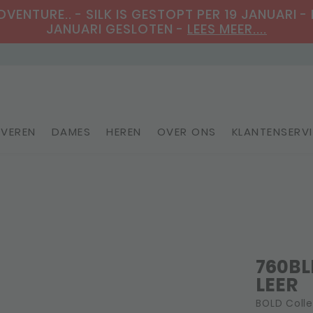
ENTURE.. - SILK IS GESTOPT PER 19 JANUARI - 
JANUARI GESLOTEN -
LEES MEER....
VEREN
DAMES
HEREN
OVER ONS
KLANTENSERV
Personaliseerbare sieraden
R
760BL
LEER
BOLD Colle