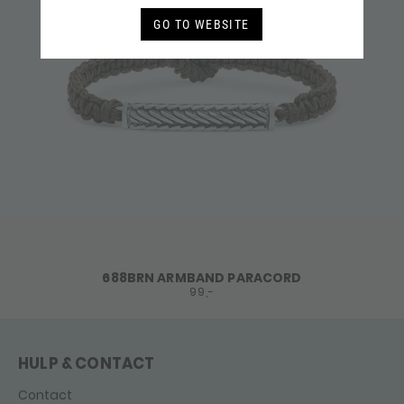
GO TO WEBSITE
688BRN ARMBAND PARACORD
99,-
HULP & CONTACT
Contact