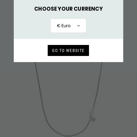
680 HANGER ZILVER
129,-
CHOOSE YOUR CURRENCY
RECENT BEKEKEN
€ Euro
GO TO WEBSITE