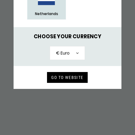
Netherlands
CHOOSE YOUR CURRENCY
€ Euro
640BON ZEGELRING
119,-
GO TO WEBSITE
RECENT BEKEKEN