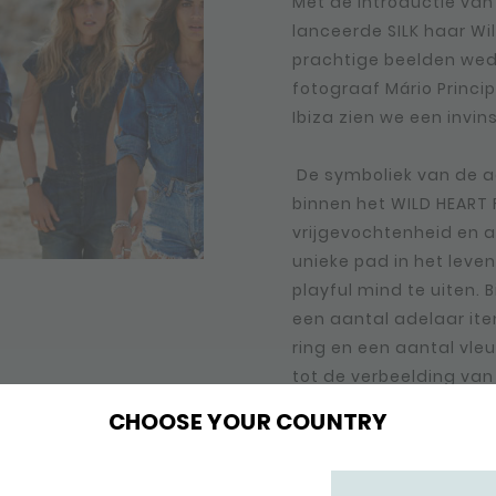
Met de introductie van d
lanceerde SILK haar Wi
prachtige beelden we
fotograaf Mário Princi
Ibiza zien we een invins
De symboliek van de a
binnen het WILD HEART 
vrijgevochtenheid en a
unieke pad in het leven
playful mind te uiten. 
een aantal adelaar it
ring en een aantal vle
tot de verbeelding van 
sterk, moedig, en zelf
CHOOSE YOUR COUNTRY
voor kracht, onafhankeli