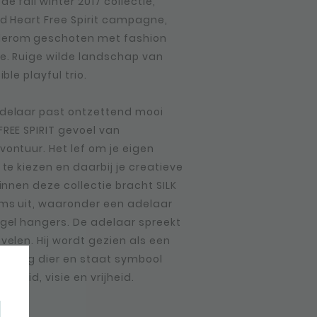
e fall winter 2017 collectie,
ld Heart Free Spirit campagne,
derom geschoten met fashion
pe. Ruige wilde landschap van
ible playful trio.
delaar past ontzettend mooi
FREE SPIRIT gevoel van
vontuur. Het lef om je eigen
 te kiezen en daarbij je creatieve
Binnen deze collectie bracht SILK
ems uit, waaronder een adelaar
ugel hangers. De adelaar spreekt
velen. Hij wordt gezien als een
standig dier en staat symbool
jkheid, visie en vrijheid.