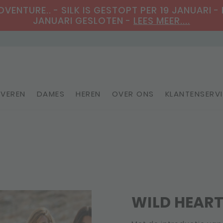
ENTURE.. - SILK IS GESTOPT PER 19 JANUARI - 
JANUARI GESLOTEN -
LEES MEER....
VEREN
DAMES
HEREN
OVER ONS
KLANTENSERV
Personaliseerbare sieraden
WILD HEART,