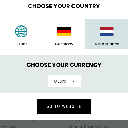
Heb jij SILK in het nie
CHOOSE YOUR COUNTRY
maand met de prachtig
gespot?
Other
Germany
Netherlands
CHOOSE YOUR CURRENCY
€ Euro
KLANTENSERVICE
MIJN ACCOUNT
GO TO WEBSITE
Bestellen & Bezorgen
Inloggen
Betaling
Account aanmaken