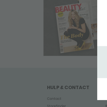
HULP & CONTACT
Contact
Storefinder