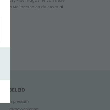
uwe Beauty Plus magazine van deze
e Elle McPherson op de cover al
BELEID
Impressum
Privacyverklaring