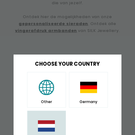
die van jezelf.
Ontdek hier de mogelijkheden van onze
gepersonaliseerde sieraden
. Ontdek alle
vingerafdruk armbanden
van SILK Jewellery.
CHOOSE YOUR COUNTRY
IN 4 KLEUREN VERKLIJGBAAR
Other
Germany