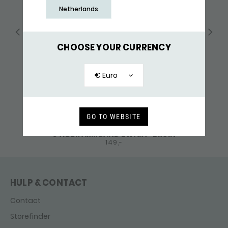
Netherlands
CHOOSE YOUR CURRENCY
€ Euro
GO TO WEBSITE
841BBR ARMBAND ZWART-BRUIN
149,-
HULP & CONTACT
Contact
Storefinder