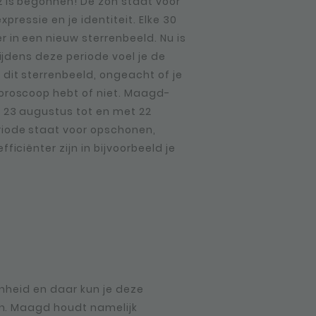
 is begonnen! De zon staat voor
fexpressie en je identiteit. Elke 30
 in een nieuw sterrenbeeld. Nu is
Tijdens deze periode voel je de
dit sterrenbeeld, ongeacht of je
oroscoop hebt of niet. Maagd-
 23 augustus tot en met 22
iode staat voor opschonen,
ficiënter zijn in bijvoorbeeld je
inheid en daar kun je deze
n. Maagd houdt namelijk