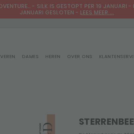
ENTURE.. - SILK IS GESTOPT PER 19 JANUARI - 
JANUARI GESLOTEN -
LEES MEER....
VEREN
DAMES
HEREN
OVER ONS
KLANTENSERV
Personaliseerbare sieraden
STERRENBE