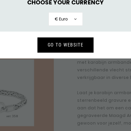
CHOOSE YOUR CURRENCY
HOOK SERIES
€ Euro
MAAGD AR
De verfijnde hook serie
GO TO WEBSITE
sluitingen waar heel 
gegraveerd kan worden.
met karabijn armbande
verschillende vlecht s
verkrijgbaar in diverse
Laat je karabijn armba
sterrenbeeld gravure e
aan dat het om een ca
gegraveerde Maagd Ar
gewoon voor jezelf, mo