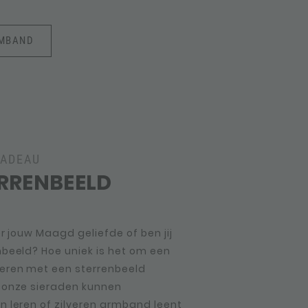
RMBAND
CADEAU
RRENBEELD
or jouw Maagd geliefde of ben jij
beeld? Hoe uniek is het om een
eren met een sterrenbeeld
 onze sieraden kunnen
 leren of zilveren armband leent