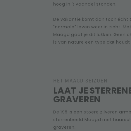
hoog in ‘t vaandel stonden.
De vakantie komt dan toch écht 
werken hard en krijgen dingen ge
"normale" leven weer in zicht. Me
Maagd níet jouw sterrenbeeld is
Maagd gaat je dit lukken. Geen 
is van nature een type dat houdt
HET MAAGD SEIZOEN
LAAT JE STERREN
GRAVEREN
De 195 is een stoere zilveren ar
sterrenbeeld Maagd met haarsch
graveren.