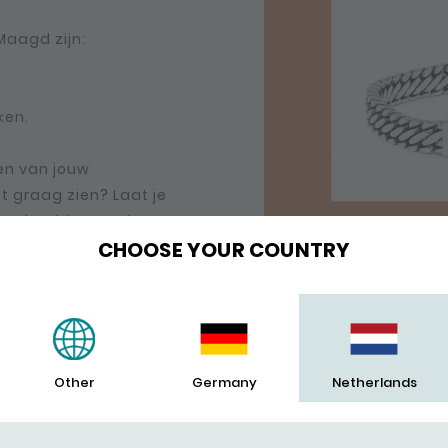
Maagd zijn:
ken.
gen van jouw
t graag zien? Laat je
errenbeeld Maagd en
CHOOSE YOUR COUNTRY
Other
Germany
Netherlands