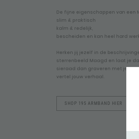
De fijne eigenschappen van een 
slim & praktisch
kalm & redelijk,
bescheiden en kan heel hard wer
Herken jij jezelf in de beschrijvin
sterrenbeeld Maagd en laat je da
sieraad dan graveren met je st
vertel jouw verhaal.
SHOP 195 ARMBAND HIER