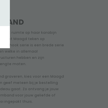
MBAND
 heeft ruimte op haar karabijn
mooi het Maagd teken op
 De hook serie is een brede serie
n welke in allemaal
tructuren hebben en zijn
 lengte maten.
nd graveren, kies voor een Maagd
n geef meteen bij je bestelling
deau gaat. Zo ontvang je jouw
mband voor jouw geliefde of
oi ingepakt thuis.