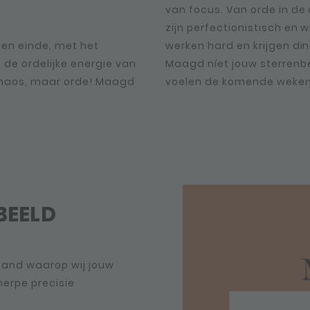
van focus. Van orde in de
zijn perfectionistisch en 
ten einde, met het
daan. Maar ook als
t de ordelijke energie van
, zul je je productiever
chaos, maar orde! Maagd
voelen de komende weken
BEELD
mband waarop wij jouw
erpe precisie