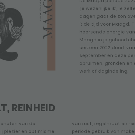
De Maagd periode 2022
‘je wezenlijke ik’, je zel
dagen gaat de zon over
‘t de tijd voor Maagd. 
heersende energie van 
Maagd in je geboorteh
seizoen 2022 duurt van
september en deze per
opruimen, gronden en ef
werk of dagindeling.
T, REINHEID
genoten van de
van rust, regelmaat en re
j plezier en optimisme
periode gebruik van make